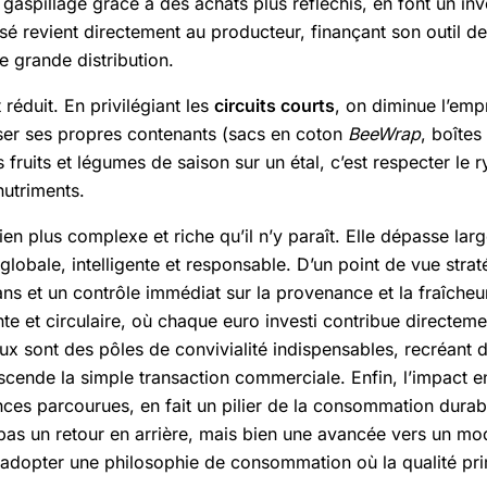
du gaspillage grâce à des achats plus réfléchis, en font un in
sé revient directement au producteur, finançant son outil d
e grande distribution.
éduit. En privilégiant les
circuits courts
, on diminue l’empr
liser ses propres contenants (sacs en coton
BeeWrap
, boîtes
s fruits et légumes de saison sur un étal, c’est respecter l
nutriments.
ien plus complexe et riche qu’il n’y paraît. Elle dépasse lar
ale, intelligente et responsable. D’un point de vue straté
sans et un contrôle immédiat sur la provenance et la fraîch
te et circulaire, où chaque euro investi contribue directemen
lieux sont des pôles de convivialité indispensables, recréant d
cende la simple transaction commerciale. Enfin, l’impact en
ces parcourues, en fait un pilier de la consommation durabl
pas un retour en arrière, mais bien une avancée vers un mo
adopter une philosophie de consommation où la qualité prime 