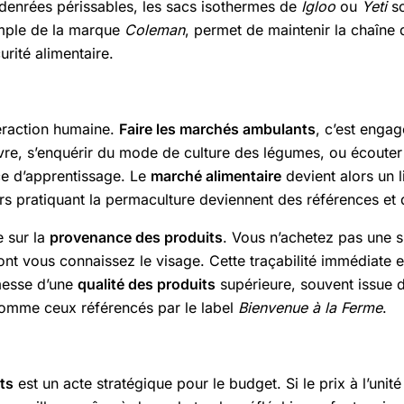
s denrées périssables, les sacs isothermes de
Igloo
ou
Yeti
so
xemple de la marque
Coleman
, permet de maintenir la chaîne d
urité alimentaire.
teraction humaine.
Faire les marchés ambulants
, c’est engag
e, s’enquérir du mode de culture des légumes, ou écouter l’h
ce d’apprentissage. Le
marché alimentaire
devient alors un l
 pratiquant la permaculture deviennent des références et d
e sur la
provenance des produits
. Vous n’achetez pas une 
ont vous connaissez le visage. Cette traçabilité immédiate 
romesse d’une
qualité des produits
supérieure, souvent issue 
comme ceux référencés par le label
Bienvenue à la Ferme
.
ts
est un acte stratégique pour le budget. Si le prix à l’unit