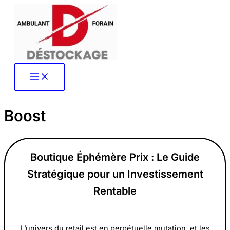
Aller
au
contenu
Boost
Boutique Éphémère Prix : Le Guide
Stratégique pour un Investissement
Rentable
L’univers du retail est en perpétuelle mutation, et les