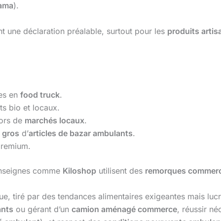
ama
).
t une déclaration préalable, surtout pour les
produits arti
hes en
food truck
.
s bio et locaux.
ors de
marchés locaux
.
 gros
d’
articles de bazar ambulants
.
premium.
enseignes comme
Kiloshop
utilisent des
remorques commerc
e, tiré par des tendances alimentaires exigeantes mais lu
ants
ou gérant d’un
camion aménagé commerce
, réussir né