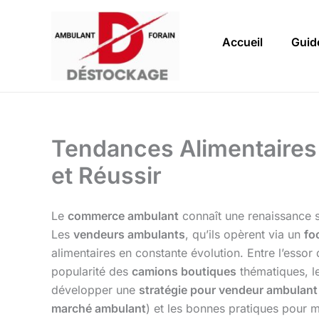
Aller
au
Accueil
Guid
contenu
Tendances Alimentaires
et Réussir
Le
commerce ambulant
connaît une renaissance s
Les
vendeurs ambulants
, qu’ils opèrent via un
fo
alimentaires en constante évolution. Entre l’essor
popularité des
camions boutiques
thématiques, le
développer une
stratégie pour vendeur ambulant
marché ambulant
) et les bonnes pratiques pour 