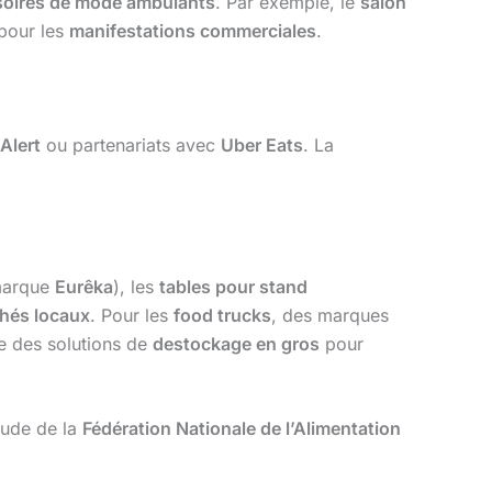
soires de mode ambulants
. Par exemple, le
salon
pour les
manifestations commerciales
.
Alert
ou partenariats avec
Uber Eats
. La
(marque
Eurêka
), les
tables pour stand
hés locaux
. Pour les
food trucks
, des marques
e des solutions de
destockage en gros
pour
tude de la
Fédération Nationale de l’Alimentation