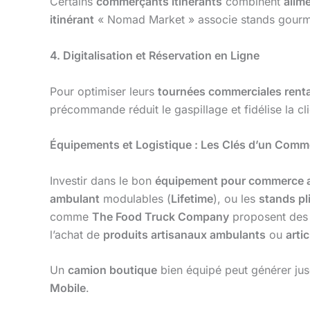
Certains
commerçants itinérants
combinent
alim
itinérant
« Nomad Market » associe stands gourman
4. Digitalisation et Réservation en Ligne
Pour optimiser leurs
tournées commerciales rent
précommande réduit le gaspillage et fidélise la cli
Équipements et Logistique : Les Clés d’un Comm
Investir dans le bon
équipement pour commerce 
ambulant
modulables (
Lifetime
), ou les
stands pl
comme
The Food Truck Company
proposent des
l’achat de
produits artisanaux ambulants
ou
arti
Un
camion boutique
bien équipé peut générer jus
Mobile
.