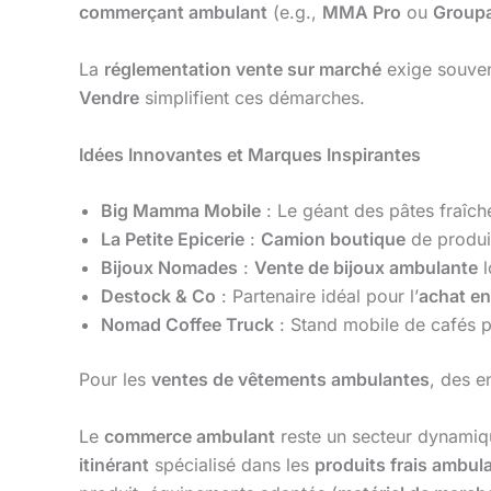
commerçant ambulant
(e.g.,
MMA Pro
ou
Group
La
réglementation vente sur marché
exige souven
Vendre
simplifient ces démarches.
Idées Innovantes et Marques Inspirantes
Big Mamma Mobile
: Le géant des pâtes fraîc
La Petite Epicerie
:
Camion boutique
de produit
Bijoux Nomades
:
Vente de bijoux ambulante
l
Destock & Co
: Partenaire idéal pour l’
achat en
Nomad Coffee Truck
: Stand mobile de cafés 
Pour les
ventes de vêtements ambulantes
, des 
Le
commerce ambulant
reste un secteur dynamiqu
itinérant
spécialisé dans les
produits frais ambul