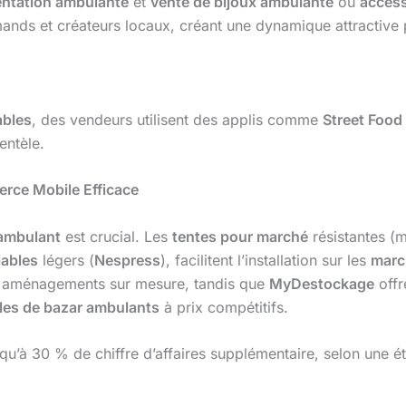
entation ambulante
et
vente de bijoux ambulante
ou
acces
ds et créateurs locaux, créant une dynamique attractive 
ables
, des vendeurs utilisent des applis comme
Street Food 
entèle.
erce Mobile Efficace
ambulant
est crucial. Les
tentes pour marché
résistantes 
iables
légers (
Nespress
), facilitent l’installation sur les
marc
 aménagements sur mesure, tandis que
MyDestockage
offr
cles de bazar ambulants
à prix compétitifs.
qu’à 30 % de chiffre d’affaires supplémentaire, selon une é