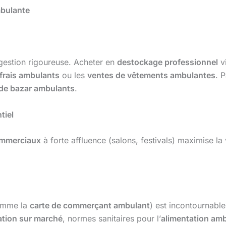
mbulante
estion rigoureuse. Acheter en
destockage professionnel
v
 frais ambulants
ou les
ventes de vêtements ambulantes
. 
 de bazar ambulants
.
tiel
mmerciaux
à forte affluence (salons, festivals) maximise la v
mme la
carte de commerçant ambulant
) est incontournabl
lation sur marché
, normes sanitaires pour l’
alimentation am