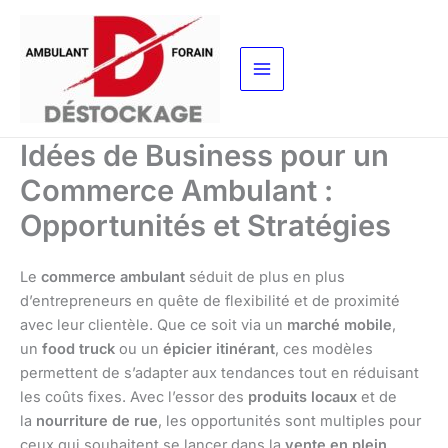
Aller
au
contenu
Idées de Business pour un
Commerce Ambulant :
Opportunités et Stratégies
Le
commerce ambulant
séduit de plus en plus
d’entrepreneurs en quête de flexibilité et de proximité
avec leur clientèle. Que ce soit via un
marché mobile
,
un
food truck
ou un
épicier itinérant
, ces modèles
permettent de s’adapter aux tendances tout en réduisant
les coûts fixes. Avec l’essor des
produits locaux
et de
la
nourriture de rue
, les opportunités sont multiples pour
ceux qui souhaitent se lancer dans la
vente en plein