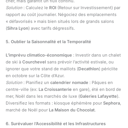
cher, mais garantit un flux continu.
Solution
: Calculez le
ROI
(Retour sur Investissement) par
rapport au coût journalier. Négociez des emplacements
« défavorisés » mais bien situés lors de grands salons
(
Sihra Lyon
) avec tarifs dégressifs.
5. Oublier la Saisonnalité et la Temporalité
L’imprévu climatico-économique
: Investir dans un chalet
de ski à
Courchevel
sans prévoir l’activité estivale, ou
ignorer que votre stand de maillots (
Decathlon
) périclite
en octobre sur la Côte d’Azur.
Solution
: Planifiez un
calendrier nomade
: Pâques en
centre-ville (ex:
La Croissanterie
en gare), été en bord de
mer, Noël dans les marchés de luxe (
Galeries Lafayette
).
Diversifiez les formats : kiosque éphémère pour
Sephora
,
marché de Noël pour
La Maison du Chocolat
.
6. Surévaluer l’Accessibilité et les Infrastructures