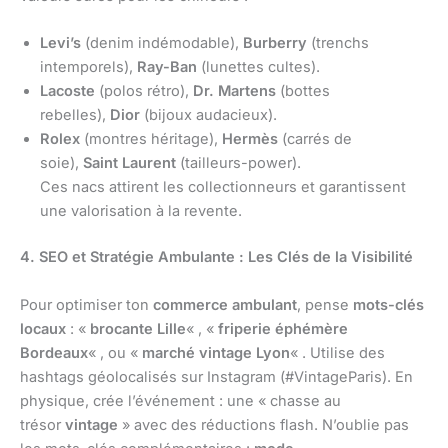
Levi’s
(denim indémodable),
Burberry
(trenchs
intemporels),
Ray-Ban
(lunettes cultes).
Lacoste
(polos rétro),
Dr. Martens
(bottes
rebelles),
Dior
(bijoux audacieux).
Rolex
(montres héritage),
Hermès
(carrés de
soie),
Saint Laurent
(tailleurs-power).
Ces nacs attirent les collectionneurs et garantissent
une valorisation à la revente.
4. SEO et Stratégie Ambulante : Les Clés de la Visibilité
Pour optimiser ton
commerce ambulant
, pense
mots-clés
locaux
: «
brocante Lille
« , «
friperie éphémère
Bordeaux
« , ou «
marché vintage Lyon
« . Utilise des
hashtags géolocalisés sur Instagram (#VintageParis). En
physique, crée l’événement : une « chasse au
trésor
vintage
» avec des réductions flash. N’oublie pas