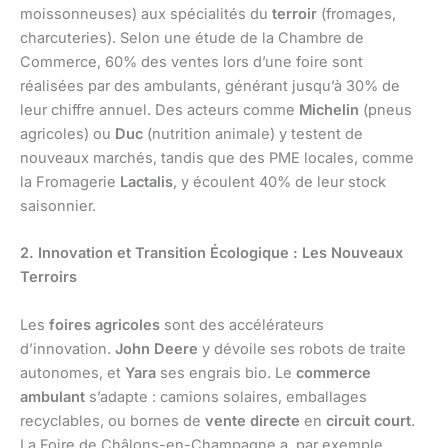
moissonneuses) aux spécialités du
terroir
(fromages,
charcuteries). Selon une étude de la Chambre de
Commerce, 60% des ventes lors d’une foire sont
réalisées par des ambulants, générant jusqu’à 30% de
leur chiffre annuel. Des acteurs comme
Michelin
(pneus
agricoles) ou
Duc
(nutrition animale) y testent de
nouveaux marchés, tandis que des PME locales, comme
la Fromagerie
Lactalis
, y écoulent 40% de leur stock
saisonnier.
2. Innovation et Transition Écologique : Les Nouveaux
Terroirs
Les
foires agricoles
sont des accélérateurs
d’innovation.
John Deere
y dévoile ses robots de traite
autonomes, et
Yara
ses engrais bio. Le
commerce
ambulant
s’adapte : camions solaires, emballages
recyclables, ou bornes de
vente directe
en
circuit court
.
La Foire de Châlons-en-Champagne a, par exemple,